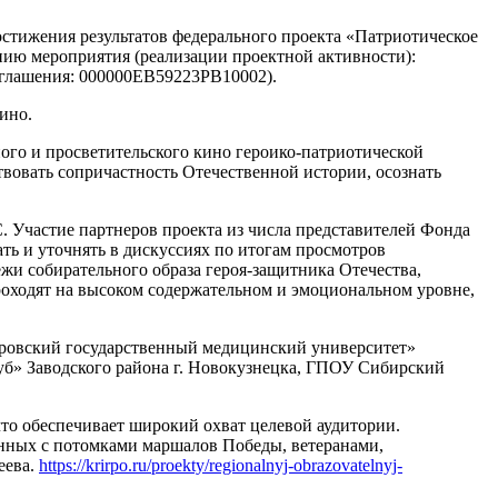
достижения результатов федерального проекта «Патриотическое
нию мероприятия (реализации проектной активности):
оглашения: 000000ЕВ59223РВ10002).
ино.
го и просветительского кино героико-патриотической
овать сопричастность Отечественной истории, осознать
 Участие партнеров проекта из числа представителей Фонда
ть и уточнять в дискуссиях по итогам просмотров
и собирательного образа героя-защитника Отечества,
роходят на высоком содержательном и эмоциональном уровне,
ровский государственный медицинский университет»
б» Заводского района г. Новокузнецка, ГПОУ Сибирский
то обеспечивает широкий охват целевой аудитории.
анных с потомками маршалов Победы, ветеранами,
еева.
https://krirpo.ru/proekty/regionalnyj-obrazovatelnyj-