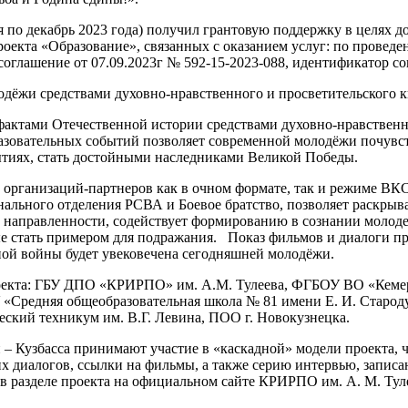
ря по декабрь 2023 года) получил грантовую поддержку в целях 
екта «Образование», связанных с оказанием услуг: по проведе
оглашение от 07.09.2023г № 592-15-2023-088, идентификатор с
дёжи средствами духовно-нравственного и просветительского к
ктами Отечественной истории средствами духовно-нравственно
зовательных событий позволяет современной молодёжи почувств
ытиях, стать достойными наследниками Великой Победы.
рганизаций-партнеров как в очном формате, так и режиме ВКС.
ального отделения РСВА и Боевое братство, позволяет раскрыва
направленности, содействует формированию в сознании молодеж
ые стать примером для подражания. Показ фильмов и диалоги п
нной войны будет увековечена сегодняшней молодёжи.
оекта: ГБУ ДПО «КРИРПО» им. А.М. Тулеева, ФГБОУ ВО «Кеме
Средняя общеобразовательная школа № 81 имени Е. И. Староду
кий техникум им. В.Г. Левина, ПОО г. Новокузнецка.
– Кузбасса принимают участие в «каскадной» модели проекта, ч
 диалогов, ссылки на фильмы, а также серию интервью, запис
в разделе проекта на официальном сайте КРИРПО им. А. М. Тул