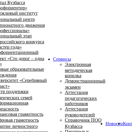
тал Кузбасса
офориентир»
ежливый институт
иональный центр
пионатного движения
офессионалы»
иональный этап
российского конкурса
стер года»
фориентационный
ект «Сто дорог – одна
Сервисы
»
Электронная
овые образовательные
методическая
еждения
копилка
верситет «Серебряный
Демонстрационный
раст»
экзамен
тр поддержки
Аттестация
денческих семей
педагогических
ормационная
работников
опасность
Аттестация
ансовая грамотность
руководителей
ровая грамотность
Справочник ПОО
Новости
Кон
витие личностного
Кузбасса
Печатные и