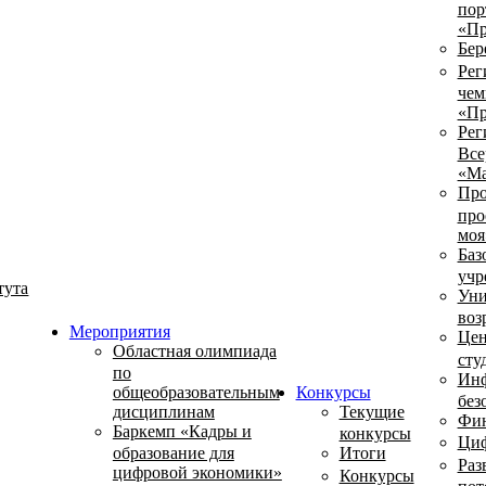
пор
«Пр
Бер
Рег
чем
«Пр
Рег
Все
«Ма
Про
про
моя
Баз
учр
тута
Уни
воз
Мероприятия
Цен
Областная олимпиада
сту
по
Инф
общеобразовательным
Конкурсы
без
дисциплинам
Текущие
Фин
Баркемп «Кадры и
конкурсы
Циф
образование для
Итоги
Раз
цифровой экономики»
Конкурсы