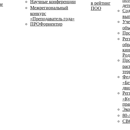
пот
Научные конференции
в рейтинг
ые
дет
Межрегиональный
ПОО
Сод
конкурс
вып
«Преподаватель года»
Уче
ПРОФориентир
объ
Про
Рег
обр
кин
Род
Про
рас
тер
Фед
«Бе
дви
Рег
«Ку
пра
Эко
80-
СВО