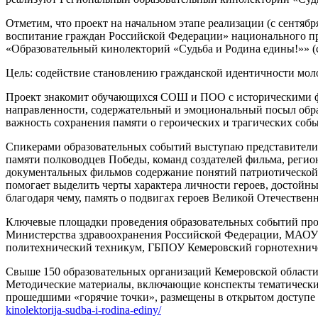
Отметим, что проект на начальном этапе реализации (с сентяб
воспитание граждан Российской Федерации» национального про
«Образовательный кинолекторий «Судьба и Родина едины!»» (с
Цель: содействие становлению гражданской идентичности моло
Проект знакомит обучающихся СОШ и ПОО с историческими фа
направленности, содержательный и эмоциональный посыл обра
важность сохранения памяти о героических и трагических соб
Спикерами образовательных событий выступаю представители о
памяти полководцев Победы, команд создателей фильма, регион
документальных фильмов содержание понятий патриотической 
помогает выделить черты характера личности героев, достойн
благодаря чему, память о подвигах героев Великой Отечестве
Ключевые площадки проведения образовательных событий пр
Министерства здравоохранения Российской Федерации, МАОУ «
политехнический техникум, ГБПОУ Кемеровский горнотехничес
Свыше 150 образовательных организаций Кемеровской области 
Методические материалы, включающие конспекты тематических
прошедшими «горячие точки», размещены в открытом доступе 
kinolektorija-sudba-i-rodina-ediny/