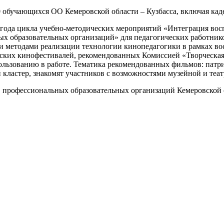
0 обучающихся ОО Кемеровской области – Кузбасса, включая ка
 года цикла учебно-методических мероприятий «Интеграция восп
х образовательных организаций» для педагогических работник
и методами реализации технологии кинопедагогики в рамках во
ких кинофестивалей, рекомендованных Комиссией «Творческая 
ьзованию в работе. Тематика рекомендованных фильмов: патриот
кластер, знакомят участников с возможностями музейной и теат
в профессиональных образовательных организаций Кемеровской о