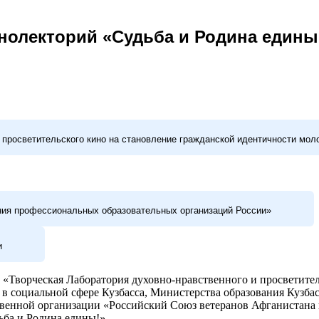
нолекторий «Судьба и Родина едины
 просветительского кино на становление гражданской идентичности мо
ния профессиональных образовательных организаций России»
и
«Творческая Лаборатория духовно-нравственного и просветите
в социальной сфере Кузбасса, Министерства образования Кузбас
венной организации «Российский Союз ветеранов Афганистана и
ба и Родина едины!».