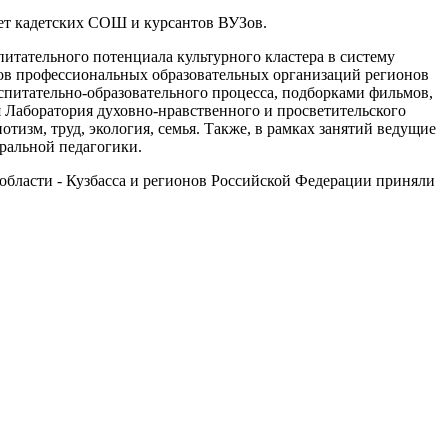
дет кадетских СОШ и курсантов ВУЗов.
итательного потенциала культурного кластера в систему
ов профессиональных образовательных организаций регионов
спитательно-образовательного процесса, подборками фильмов,
Лаборатория духовно-нравственного и просветительского
изм, труд, экология, семья. Также, в рамках занятий ведущие
ральной педагогики.
бласти ­- Кузбасса и регионов Российской Федерации приняли