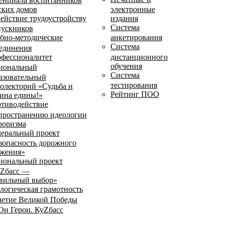
енциала воспитанников
ских домов
электронные
ействие трудоустройству
издания
Система
ускников
бно-методические
анкетирования
Система
единения
фессионалитет
дистанционного
обучения
иональный
Система
азовательный
тестирования
олекторий «Судьба и
Рейтинг ПОО
ина едины!»
тиводействие
пространению идеологии
роризма
еральный проект
зопасность дорожного
жения»
иональный проект
Zбасс —
вильный выбор»
логическая грамотность
летие Великой Победы
и Герои. КуZбасс