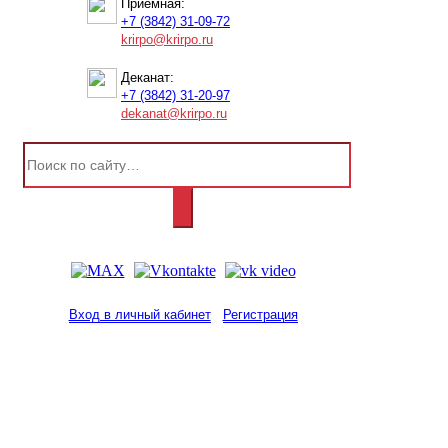
Приемная:
+7 (3842) 31-09-72
krirpo@krirpo.ru
Деканат:
+7 (3842) 31-20-97
dekanat@krirpo.ru
Вход в личный кабинет
Регистрация
2001-
2026
© ГБУ ДПО «КРИРПО» им. А.М.
Тулеева
Разработано в «Резалт»