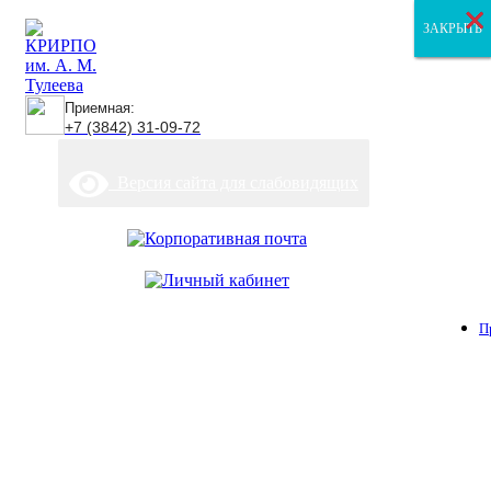
×
×
×
ЗАКРЫТЬ
ЗАКРЫТЬ
ЗАКРЫТЬ
Приемная:
+7 (3842) 31-09-72
Версия сайта для слабовидящих
П