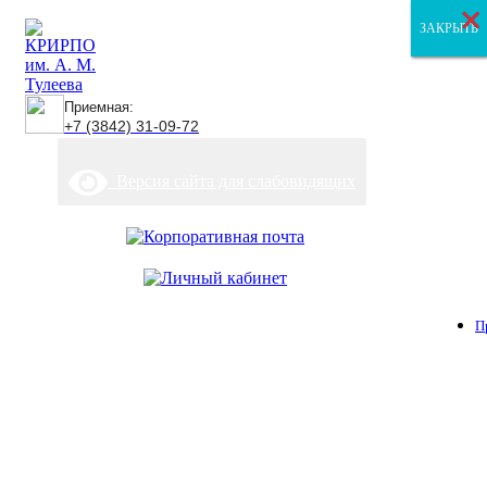
×
×
×
ЗАКРЫТЬ
ЗАКРЫТЬ
ЗАКРЫТЬ
Приемная:
+7 (3842) 31-09-72
Версия сайта для слабовидящих
П