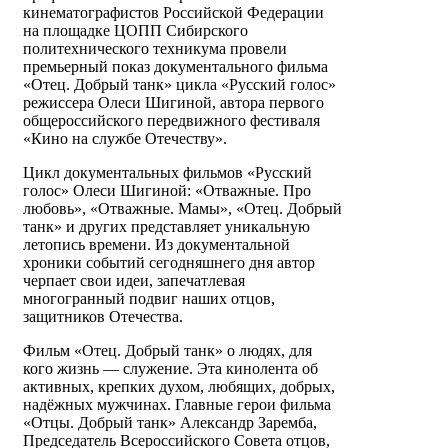
кинематографистов Российской Федерации
на площадке ЦОПП Сибирского
политехнического техникума провели
премьерный показ документального фильма
«Отец. Добрый танк» цикла «Русский голос»
режиссера Олеси Шигиной, автора первого
общероссийского передвижного фестиваля
«Кино на службе Отечеству».
Цикл документальных фильмов «Русский
голос» Олеси Шигиной: «Отважные. Про
любовь», «Отважные. Мамы», «Отец. Добрый
танк» и других представляет уникальную
летопись времени. Из документальной
хроники событий сегодняшнего дня автор
черпает свои идеи, запечатлевая
многогранный подвиг наших отцов,
защитников Отечества.
Фильм «Отец. Добрый танк» о людях, для
кого жизнь — служение. Эта кинолента об
активных, крепких духом, любящих, добрых,
надёжных мужчинах. Главные герои фильма
«Отцы. Добрый танк» Александр Заремба,
Председатель Всероссийского Совета отцов,