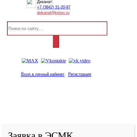
Деканат:
+7 (3842) 31-20-97
dekanat@krirpo.ru
Вход в личный кабинет
Регистрация
2001-
2026
© ГБУ ДПО «КРИРПО» им. А.М.
Тулеева
Разработано в «Резалт»
Заявка в ЭСМК