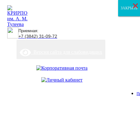
×
×
×
ЗАКРЫТЬ
ЗАКРЫТЬ
ЗАКРЫТЬ
Приемная:
+7 (3842) 31-09-72
Версия сайта для слабовидящих
П