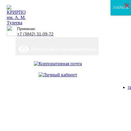
×
×
×
ЗАКРЫТЬ
ЗАКРЫТЬ
ЗАКРЫТЬ
Приемная:
+7 (3842) 31-09-72
Версия сайта для слабовидящих
П