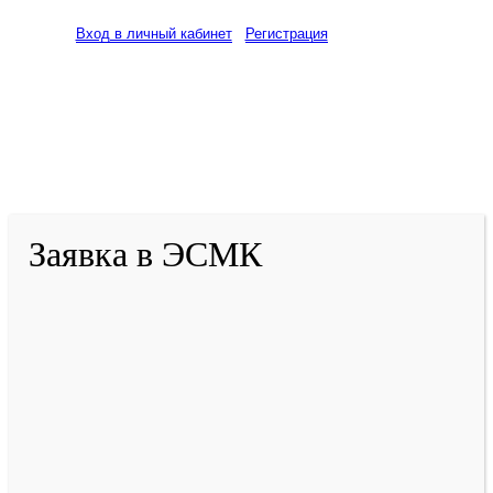
Вход в личный кабинет
Регистрация
2001-
2026
© ГБУ ДПО «КРИРПО» им. А.М.
Тулеева
Разработано в «Резалт»
Заявка в ЭСМК