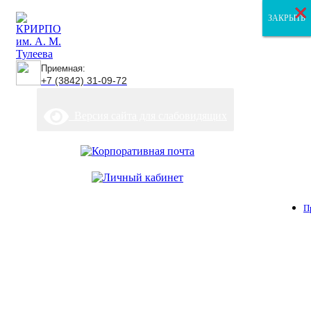
×
×
×
ЗАКРЫТЬ
ЗАКРЫТЬ
ЗАКРЫТЬ
Приемная:
+7 (3842) 31-09-72
Версия сайта для слабовидящих
П