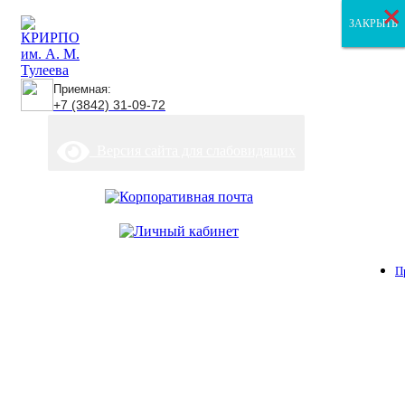
×
×
×
ЗАКРЫТЬ
ЗАКРЫТЬ
ЗАКРЫТЬ
Приемная:
+7 (3842) 31-09-72
Версия сайта для слабовидящих
П