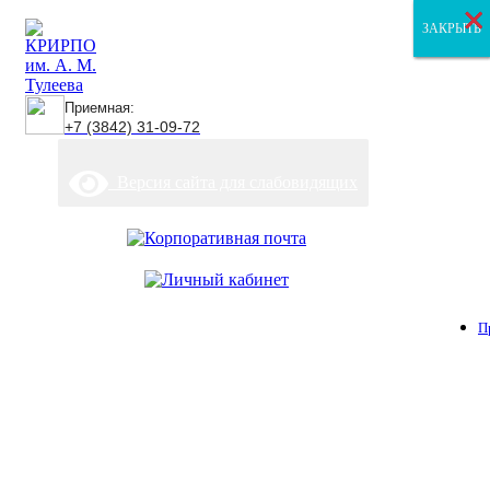
×
×
×
ЗАКРЫТЬ
ЗАКРЫТЬ
ЗАКРЫТЬ
Приемная:
+7 (3842) 31-09-72
Версия сайта для слабовидящих
П