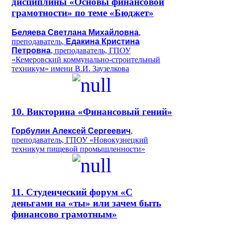
дисциплины «Основы финансовой
грамотности» по теме «Бюджет»
Беляева Светлана Михайловна
,
преподаватель,
Едакина Кристина
Петровна
, преподаватель, ГПОУ
«Кемеровский коммунально-строительный
техникум» имени В.И. Заузелкова
10. Викторина «Финансовый гений»
Горбулин Алексей Сергеевич
,
преподаватель, ГПОУ «Новокузнецкий
техникум пищевой промышленности»
11. Студенческий форум «С
деньгами на «ты» или зачем быть
финансово грамотным»