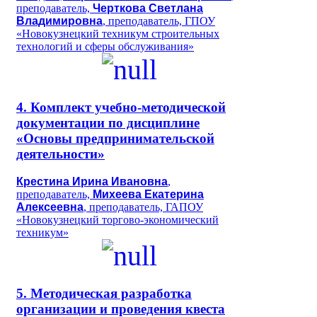
преподаватель,
Черткова Светлана
Владимировна
, преподаватель, ГПОУ
«Новокузнецкий техникум строительных
технологий и сферы обслуживания»
4. Комплект учебно-методической
документации по дисциплине
«Основы предпринимательской
деятельности»
Крестина Ирина Ивановна
,
преподаватель,
Михеева Екатерина
Алексеевна
, преподаватель, ГАПОУ
«Новокузнецкий торгово-экономический
техникум»
5. Методическая разработка
организации и проведения квеста