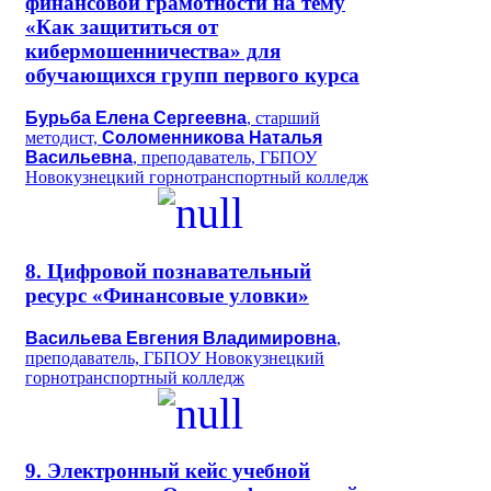
финансовой грамотности на тему
«Как защититься от
кибермошенничества» для
обучающихся групп первого курса
Бурьба Елена Сергеевна
, старший
методист,
Соломенникова Наталья
Васильевна
, преподаватель, ГБПОУ
Новокузнецкий горнотранспортный колледж
8. Цифровой познавательный
ресурс «Финансовые уловки»
Васильева Евгения Владимировна
,
преподаватель, ГБПОУ Новокузнецкий
горнотранспортный колледж
9. Электронный кейс учебной