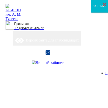
×
×
×
ЗАКРЫТЬ
ЗАКРЫТЬ
ЗАКРЫТЬ
Приемная:
+7 (3842) 31-09-72
Версия сайта для слабовидящих
П