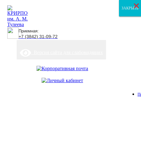
×
×
×
ЗАКРЫТЬ
ЗАКРЫТЬ
ЗАКРЫТЬ
Приемная:
+7 (3842) 31-09-72
Версия сайта для слабовидящих
П