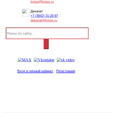
krirpo@krirpo.ru
Деканат:
+7 (3842) 31-20-97
dekanat@krirpo.ru
Вход в личный кабинет
Регистрация
2001-
2026
© ГБУ ДПО «КРИРПО» им. А.М.
Тулеева
Разработано в «Резалт»