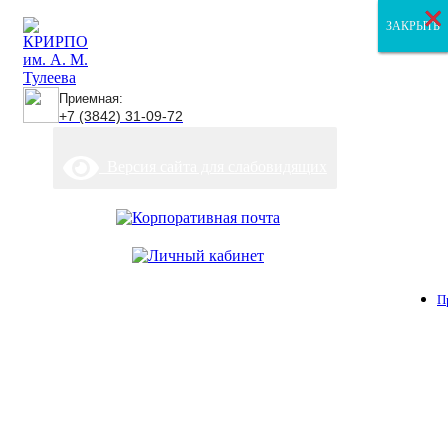
×
×
×
ЗАКРЫТЬ
ЗАКРЫТЬ
ЗАКРЫТЬ
Приемная:
+7 (3842) 31-09-72
Версия сайта для слабовидящих
П