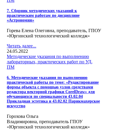
ПМ
7. Сборник методических указаний к
практическим работам по дисциплине
«Астрономия»
Горева Елена Олеговна, преподаватель, ГПОУ
«Юргинский технологический колледж»
Читать далее...
24.05.2022
Методические указания по выполнению
лабораторных, практических работ по УД,
ПМ
6. Методические указания по выполнению
практической работы по теме: «Редактирование
формы объекта с помощью узлов средствами
редактора векторной графики CorelDraw» для
обучающихся по специальности 43.02.04
Прикладная эстетика и 43.02.02 Парикмахерское
искусство
Горохова Ольга
Владимировна, преподаватель ГПОУ
«Юргинский технологический колледж»