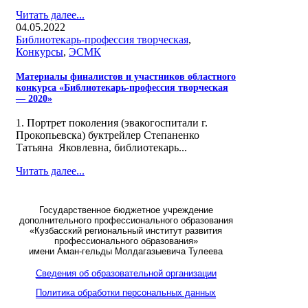
Читать далее...
04.05.2022
Библиотекарь-профессия творческая
,
Конкурсы
,
ЭСМК
Материалы финалистов и участников областного
конкурса «Библиотекарь-профессия творческая
— 2020»
1. Портрет поколения (эвакогоспитали г.
Прокопьевска) буктрейлер Степаненко
Татьяна Яковлевна, библиотекарь...
Читать далее...
Государственное бюджетное учреждение
дополнительного профессионального образования
«Кузбасский региональный институт развития
профессионального образования»
имени Аман-гельды Молдагазыевича Тулеева
Сведения об образовательной организации
Политика обработки персональных данных