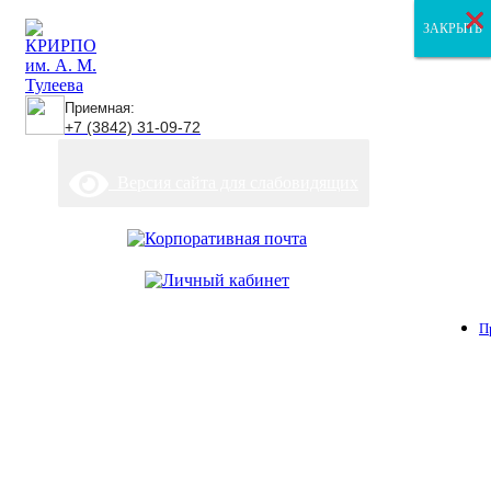
×
×
×
ЗАКРЫТЬ
ЗАКРЫТЬ
ЗАКРЫТЬ
Приемная:
+7 (3842) 31-09-72
Версия сайта для слабовидящих
П