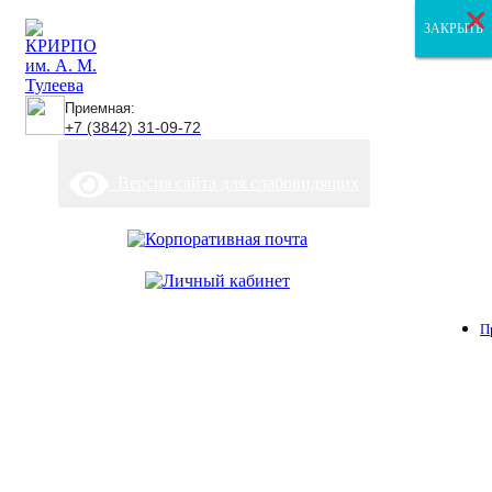
×
×
×
ЗАКРЫТЬ
ЗАКРЫТЬ
ЗАКРЫТЬ
Приемная:
+7 (3842) 31-09-72
Версия сайта для слабовидящих
П