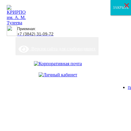
×
×
×
ЗАКРЫТЬ
ЗАКРЫТЬ
ЗАКРЫТЬ
Приемная:
+7 (3842) 31-09-72
Версия сайта для слабовидящих
П