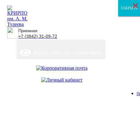
×
×
×
ЗАКРЫТЬ
ЗАКРЫТЬ
ЗАКРЫТЬ
Приемная:
+7 (3842) 31-09-72
Версия сайта для слабовидящих
П