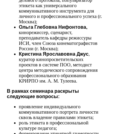
делового протокола, популяризатор
этикета как универсального
коммуникативного инструмента для
личного и профессионального успеха (г.
Москва);
Ольга Глебовна Нифонтова,
кинорежиссер, сценарист,
преподаватель кафедры режиссуры
ИСИ, член Союза кинематографистов
России (г. Москва);
Кристина Ярославовна Джус
,
куратор кинопросветительских
проектов в системе ПОО, методист
центра методического сопровождения
профессионального образования
КРИРПО им. А. М. Тулеева.
В рамках семинара раскрыты
следующие вопросы:
проявление индивидуального
коммуникативного портрета личности
сквозь владение правилами этикета;
роль этикета в профессиональной
культуре педагога;
формирование этикетной грамотности