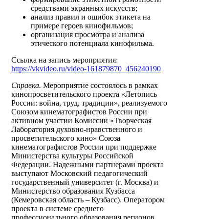
средствами экранных искусств;
анализ правил и ошибок этикета на
примере героев кинофильмов;
организация просмотра и анализа
этического потенциала кинофильма.
Ссылка на запись мероприятия:
https://vkvideo.ru/video-161879870_456240190
Справка.
Мероприятие состоялось в рамках
кинопросветительского проекта «Летопись
России: война, труд, традиции», реализуемого
Союзом кинематографистов России при
активном участии Комиссии «Творческая
Лаборатория духовно-нравственного и
просветительского кино» Союза
кинематографистов России при поддержке
Министерства культуры Российской
Федерации. Надежными партнерами проекта
выступают Московский педагогический
государственный университет (г. Москва) и
Министерство образования Кузбасса
(Кемеровская область – Кузбасс). Оператором
проекта в системе среднего
профессионального образования регионов