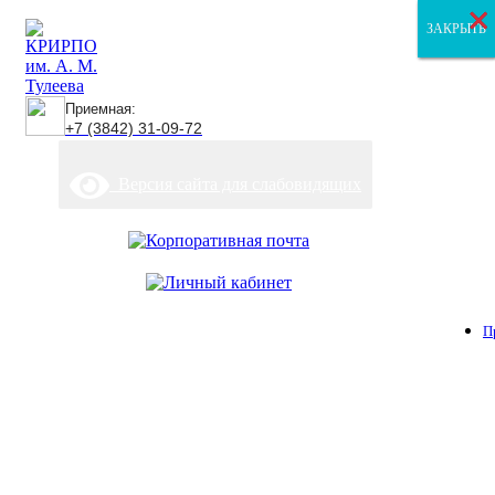
×
×
×
ЗАКРЫТЬ
ЗАКРЫТЬ
ЗАКРЫТЬ
Приемная:
+7 (3842) 31-09-72
Версия сайта для слабовидящих
П