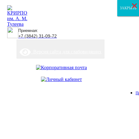
×
×
×
ЗАКРЫТЬ
ЗАКРЫТЬ
ЗАКРЫТЬ
Приемная:
+7 (3842) 31-09-72
Версия сайта для слабовидящих
П