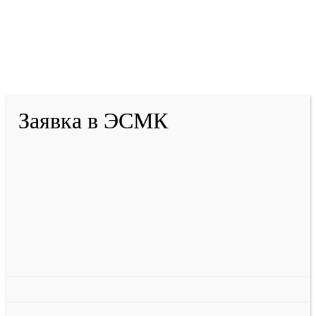
2001-
2026
© ГБУ ДПО «КРИРПО» им. А.М.
Тулеева
Разработано в «Резалт»
Заявка в ЭСМК