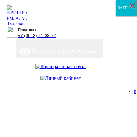
×
×
×
ЗАКРЫТЬ
ЗАКРЫТЬ
ЗАКРЫТЬ
Приемная:
+7 (3842) 31-09-72
Версия сайта для слабовидящих
П