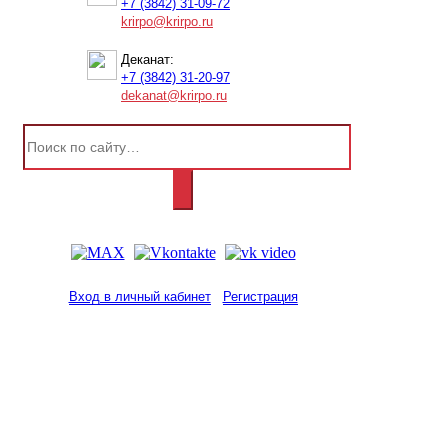
+7 (3842) 31-09-72
krirpo@krirpo.ru
Деканат:
+7 (3842) 31-20-97
dekanat@krirpo.ru
Вход в личный кабинет
Регистрация
2001-
2026
© ГБУ ДПО «КРИРПО» им. А.М.
Тулеева
Разработано в «Резалт»