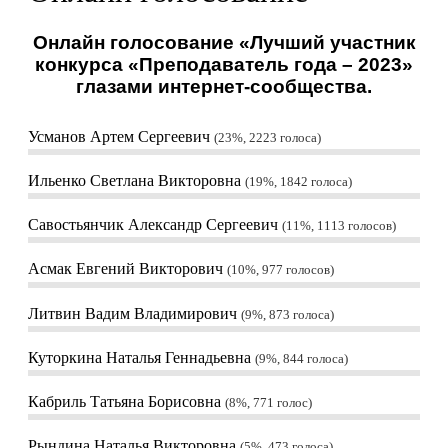
Онлайн голосование «Лучший участник
конкурса «Преподаватель года – 2023»
глазами интернет-сообщества.
Усманов Артем Сергеевич
23%, 2223
голоса
Ильенко Светлана Викторовна
19%, 1842
голоса
Савостьянчик Александр Сергеевич
11%, 1113
голосов
Асмак Евгений Викторович
10%, 977
голосов
Литвин Вадим Владимирович
9%, 873
голоса
Куторкина Наталья Геннадьевна
9%, 844
голоса
Кабриль Татьяна Борисовна
8%, 771
голос
Рындина Наталья Викторовна
5%, 473
голоса