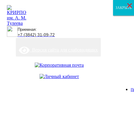
×
×
×
ЗАКРЫТЬ
ЗАКРЫТЬ
ЗАКРЫТЬ
Приемная:
+7 (3842) 31-09-72
Версия сайта для слабовидящих
П