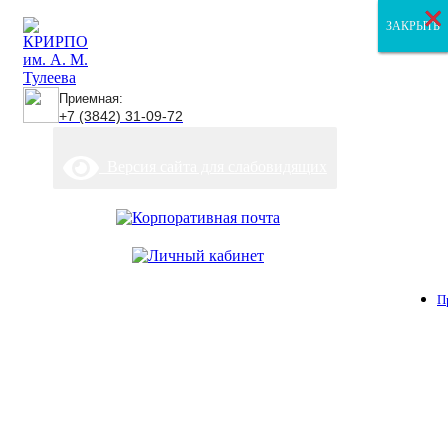
×
×
×
ЗАКРЫТЬ
ЗАКРЫТЬ
ЗАКРЫТЬ
Приемная:
+7 (3842) 31-09-72
Версия сайта для слабовидящих
П