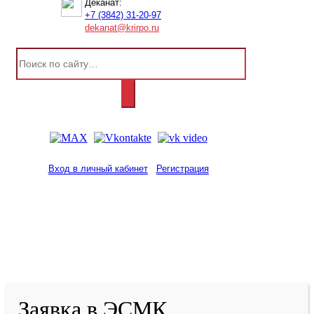
Деканат:
+7 (3842) 31-20-97
dekanat@krirpo.ru
Вход в личный кабинет
Регистрация
2001-
2026
© ГБУ ДПО «КРИРПО» им. А.М.
Тулеева
Разработано в «Резалт»
Заявка в ЭСМК