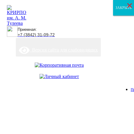
×
×
×
ЗАКРЫТЬ
ЗАКРЫТЬ
ЗАКРЫТЬ
Приемная:
+7 (3842) 31-09-72
Версия сайта для слабовидящих
П