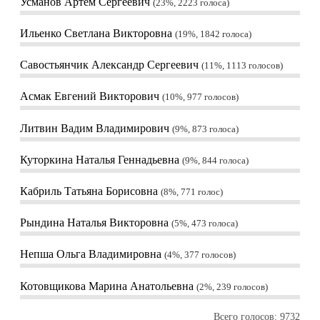
Усманов Артем Сергеевич
23%, 2223
голоса
Ильенко Светлана Викторовна
19%, 1842
голоса
Савостьянчик Александр Сергеевич
11%, 1113
голосов
Асмак Евгений Викторович
10%, 977
голосов
Литвин Вадим Владимирович
9%, 873
голоса
Куторкина Наталья Геннадьевна
9%, 844
голоса
Кабриль Татьяна Борисовна
8%, 771
голос
Рындина Наталья Викторовна
5%, 473
голоса
Непша Ольга Владимировна
4%, 377
голосов
Котовщикова Марина Анатольевна
2%, 239
голосов
Всего голосов: 9732