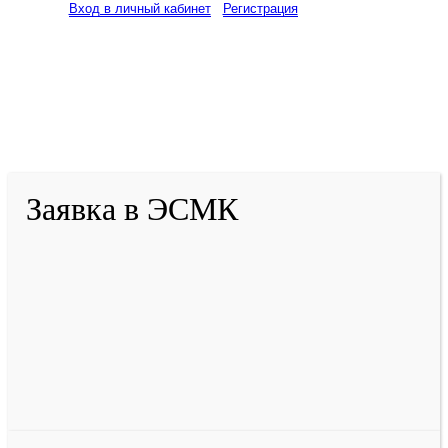
Вход в личный кабинет
Регистрация
2001-
2026
© ГБУ ДПО «КРИРПО» им. А.М.
Тулеева
Разработано в «Резалт»
Заявка в ЭСМК