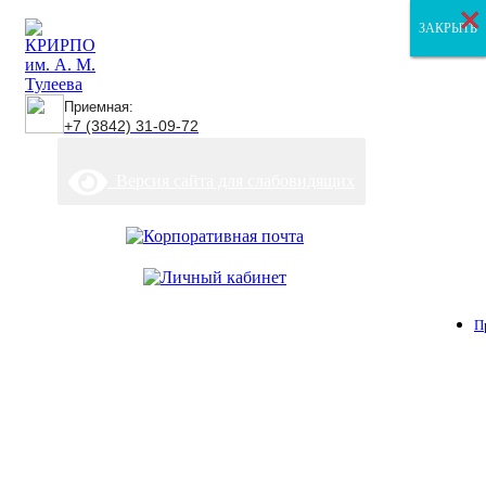
×
×
×
ЗАКРЫТЬ
ЗАКРЫТЬ
ЗАКРЫТЬ
Приемная:
+7 (3842) 31-09-72
Версия сайта для слабовидящих
П