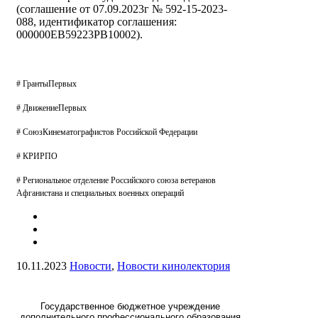
(соглашение от 07.09.2023г № 592-15-2023-
088, идентификатор соглашения:
000000ЕВ59223РВ10002).
# ГрантыПервых
# ДвижениеПервых
# СоюзКинематографистов Российской Федерации
# КРИРПО
# Региональное отделение Российского союза ветеранов
Афганистана и специальных военных операций
10.11.2023
Новости
,
Новости кинолектория
Государственное бюджетное учреждение
дополнительного профессионального образования