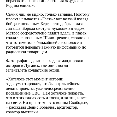
образовательного кинолектория «Судьба и
Родина едины».
Самих лиц не видно, только взгляды. Поэтому
проект называется «Глаза»: вот волчий взгляд
бойца с позывным Берс, а это добрые глаза
Латыша, Борода смотрит лукавым взглядом,
Матрос сосредоточено глядит вдаль, в глазах
солдата с позывным Шило тревога, словно он
что-то заметил в ближайшей лесополосе и
готовится передать важную информацию по
радиосвязи товарищам.
Фотографии сделаны в ходе командировки
авторов в Луганск, где они смогли
запечатлеть солдатские будни.
«Хотелось этот момент истории
задокументировать, чтобы в дальнейшем
делать проекты, уже непосредственно
посвященные СВО. Нам хотелось показать,
что в этих глазах есть и тоска, и жизнь, и все
на свете. Но при этом – это воины Свободы»,
– рассказал Денис Бобылев, архитектор,
соавтор выставки.