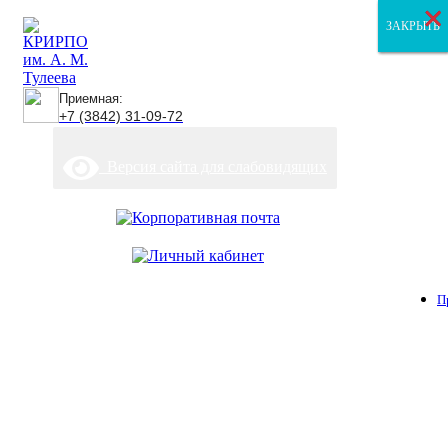
×
×
×
ЗАКРЫТЬ
ЗАКРЫТЬ
ЗАКРЫТЬ
Приемная:
+7 (3842) 31-09-72
Версия сайта для слабовидящих
П