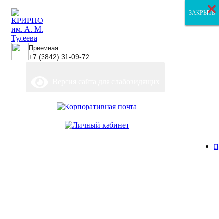
×
×
×
ЗАКРЫТЬ
ЗАКРЫТЬ
ЗАКРЫТЬ
Приемная:
+7 (3842) 31-09-72
Версия сайта для слабовидящих
П