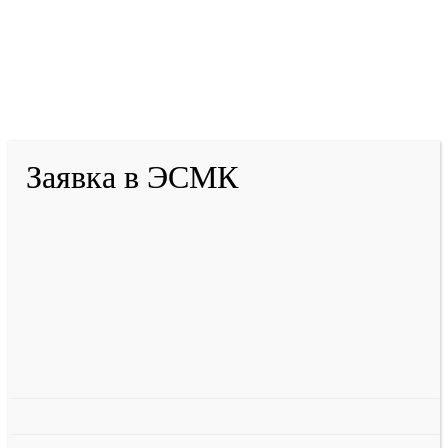
2001-
2026
© ГБУ ДПО «КРИРПО» им. А.М.
Тулеева
Разработано в «Резалт»
Заявка в ЭСМК