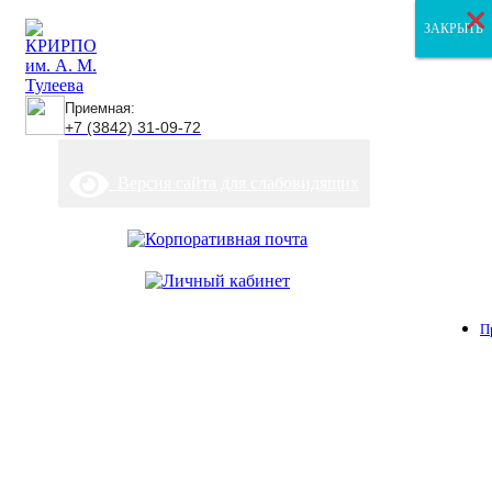
×
×
×
ЗАКРЫТЬ
ЗАКРЫТЬ
ЗАКРЫТЬ
Приемная:
+7 (3842) 31-09-72
Версия сайта для слабовидящих
П