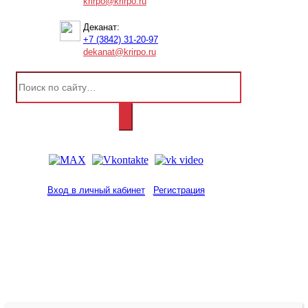
krirpo@krirpo.ru
Деканат:
+7 (3842) 31-20-97
dekanat@krirpo.ru
Вход в личный кабинет
Регистрация
2001-
2026
© ГБУ ДПО «КРИРПО» им. А.М.
Тулеева
Разработано в «Резалт»