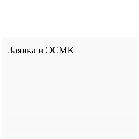
2001-
2026
© ГБУ ДПО «КРИРПО» им. А.М.
Тулеева
Разработано в «Резалт»
Заявка в ЭСМК