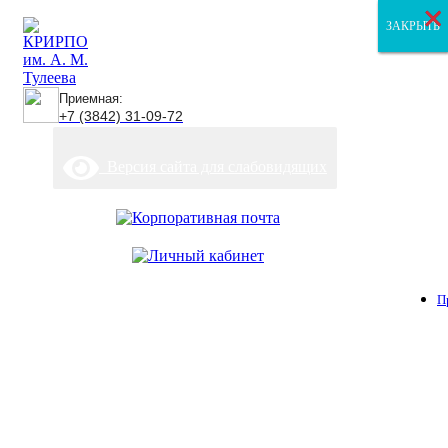
×
×
×
ЗАКРЫТЬ
ЗАКРЫТЬ
ЗАКРЫТЬ
Приемная:
+7 (3842) 31-09-72
Версия сайта для слабовидящих
П