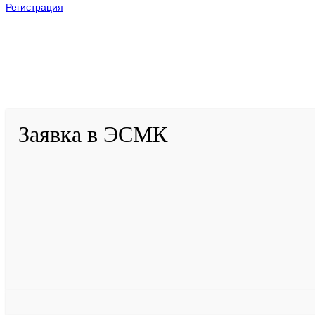
Регистрация
2001-
2026
© ГБУ ДПО «КРИРПО» им. А.М. Тулеева
Разработано в «Резалт»
Заявка в ЭСМК