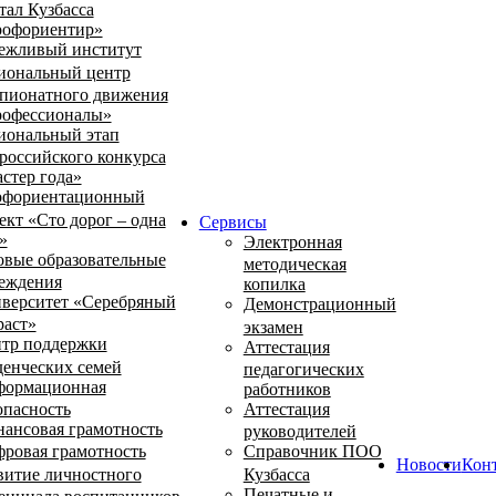
тал Кузбасса
офориентир»
ежливый институт
иональный центр
пионатного движения
офессионалы»
иональный этап
российского конкурса
стер года»
фориентационный
ект «Сто дорог – одна
Сервисы
»
Электронная
овые образовательные
методическая
еждения
копилка
верситет «Серебряный
Демонстрационный
раст»
экзамен
тр поддержки
Аттестация
денческих семей
педагогических
ормационная
работников
опасность
Аттестация
ансовая грамотность
руководителей
ровая грамотность
Справочник ПОО
Новости
Кон
витие личностного
Кузбасса
Печатные и