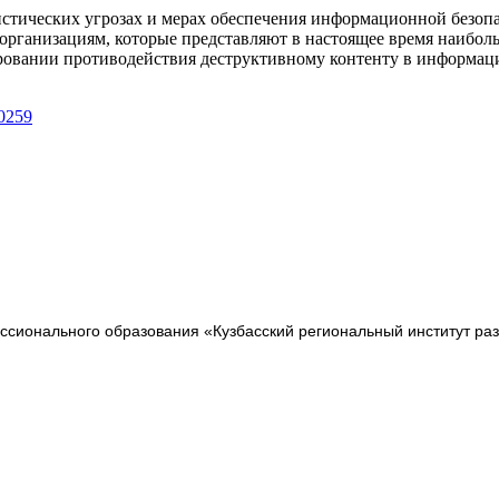
истических угрозах и мерах обеспечения информационной безоп
ганизациям, которые представляют в настоящее время наибольш
ровании противодействия деструктивному контенту в информаци
40259
сионального образования «Кузбасский региональный институт ра