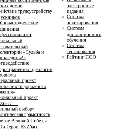
енциала воспитанников
ских домов
электронные
ействие трудоустройству
издания
Система
ускников
бно-методические
анкетирования
Система
единения
фессионалитет
дистанционного
обучения
иональный
Система
азовательный
тестирования
олекторий «Судьба и
Рейтинг ПОО
ина едины!»
тиводействие
пространению идеологии
роризма
еральный проект
зопасность дорожного
жения»
иональный проект
Zбасс —
вильный выбор»
логическая грамотность
летие Великой Победы
и Герои. КуZбасс