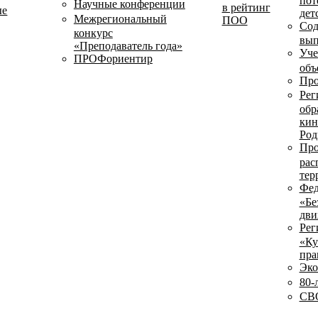
пот
Научные конференции
в рейтинг
ые
дет
Межрегиональный
ПОО
Сод
конкурс
вып
«Преподаватель года»
Уче
ПРОФориентир
объ
Про
Рег
обр
кин
Род
Про
рас
тер
Фед
«Бе
дви
Рег
«Ку
пра
Эко
80-
СВО