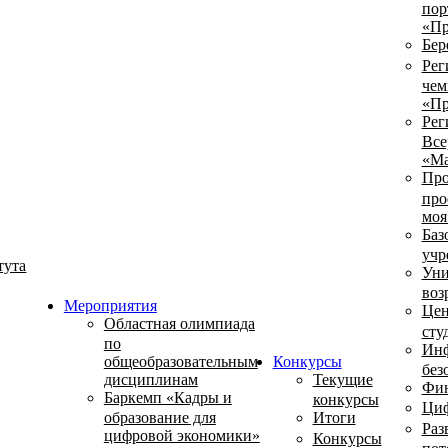
пор
«Пр
Бер
Рег
чем
«Пр
Рег
Все
«Ма
Про
про
моя
Баз
учр
тута
Уни
воз
Мероприятия
Цен
Областная олимпиада
сту
по
Инф
общеобразовательным
Конкурсы
без
дисциплинам
Текущие
Фин
Баркемп «Кадры и
конкурсы
Циф
образование для
Итоги
Раз
цифровой экономики»
Конкурсы