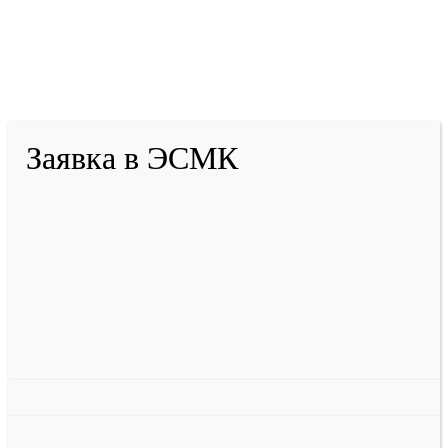
2001-
2026
© ГБУ ДПО «КРИРПО» им. А.М.
Тулеева
Разработано в «Резалт»
Заявка в ЭСМК