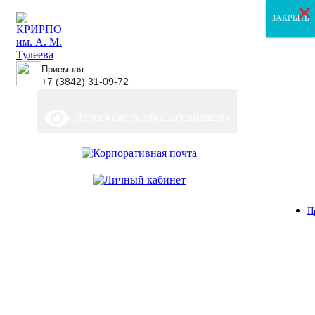
×
×
×
ЗАКРЫТЬ
ЗАКРЫТЬ
ЗАКРЫТЬ
Приемная:
+7 (3842) 31-09-72
Версия сайта для слабовидящих
П