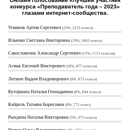
Онлайн голосование «Лучший участник
конкурса «Преподаватель года – 2023»
глазами интернет-сообщества.
Усманов Артем Сергеевич
23%, 2223
голоса
Ильенко Светлана Викторовна
19%, 1842
голоса
Савостьянчик Александр Сергеевич
11%, 1113
голосов
Асмак Евгений Викторович
10%, 977
голосов
Литвин Вадим Владимирович
9%, 873
голоса
Куторкина Наталья Геннадьевна
9%, 844
голоса
Кабриль Татьяна Борисовна
8%, 771
голос
Рындина Наталья Викторовна
5%, 473
голоса
Непша Ольга Владимировна