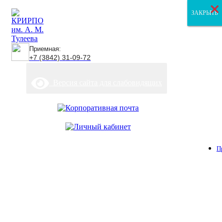
×
×
×
ЗАКРЫТЬ
ЗАКРЫТЬ
ЗАКРЫТЬ
Приемная:
+7 (3842) 31-09-72
Версия сайта для слабовидящих
П