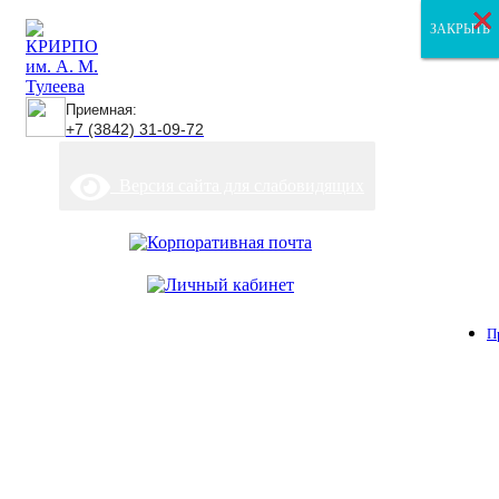
×
×
×
ЗАКРЫТЬ
ЗАКРЫТЬ
ЗАКРЫТЬ
Приемная:
+7 (3842) 31-09-72
Версия сайта для слабовидящих
П