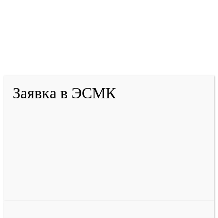
2001-
2026
© ГБУ ДПО «КРИРПО» им. А.М.
Тулеева
Разработано в «Резалт»
Заявка в ЭСМК