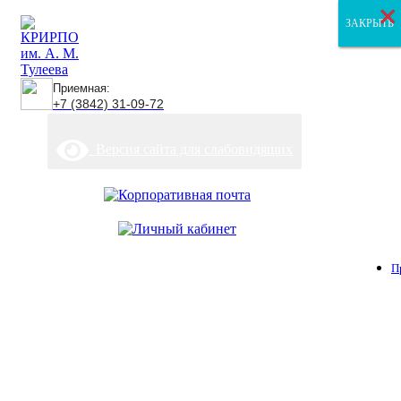
×
×
×
ЗАКРЫТЬ
ЗАКРЫТЬ
ЗАКРЫТЬ
Приемная:
+7 (3842) 31-09-72
Версия сайта для слабовидящих
П