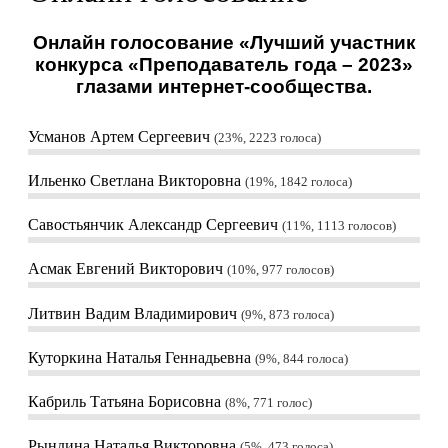
Онлайн голосование «Лучший участник
конкурса «Преподаватель года – 2023»
глазами интернет-сообщества.
Усманов Артем Сергеевич
23%, 2223
голоса
Ильенко Светлана Викторовна
19%, 1842
голоса
Савостьянчик Александр Сергеевич
11%, 1113
голосов
Асмак Евгений Викторович
10%, 977
голосов
Литвин Вадим Владимирович
9%, 873
голоса
Куторкина Наталья Геннадьевна
9%, 844
голоса
Кабриль Татьяна Борисовна
8%, 771
голос
Рындина Наталья Викторовна
5%, 473
голоса