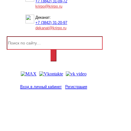
+7 (3842) 31-09-72
krirpo@krirpo.ru
Деканат:
+7 (3842) 31-20-97
dekanat@krirpo.ru
Вход в личный кабинет
Регистрация
2001-
2026
© ГБУ ДПО «КРИРПО» им. А.М.
Тулеева
Разработано в «Резалт»