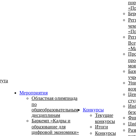
пор
«Пр
Бер
Рег
чем
«Пр
Рег
Все
«Ма
Про
про
моя
Баз
учр
тута
Уни
воз
Мероприятия
Цен
Областная олимпиада
сту
по
Инф
общеобразовательным
Конкурсы
без
дисциплинам
Текущие
Фин
Баркемп «Кадры и
конкурсы
Циф
образование для
Итоги
Раз
цифровой экономики»
Конкурсы