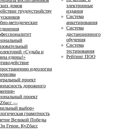
енциала воспитанников
ских домов
электронные
ействие трудоустройству
издания
Система
ускников
бно-методические
анкетирования
Система
единения
фессионалитет
дистанционного
обучения
иональный
Система
азовательный
тестирования
олекторий «Судьба и
Рейтинг ПОО
ина едины!»
тиводействие
пространению идеологии
роризма
еральный проект
зопасность дорожного
жения»
иональный проект
Zбасс —
вильный выбор»
логическая грамотность
летие Великой Победы
и Герои. КуZбасс