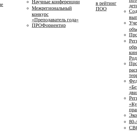
пот
Научные конференции
в рейтинг
ые
дет
Межрегиональный
ПОО
Сод
конкурс
вып
«Преподаватель года»
Уче
ПРОФориентир
объ
Про
Рег
обр
кин
Род
Про
рас
тер
Фед
«Бе
дви
Рег
«Ку
пра
Эко
80-
СВО