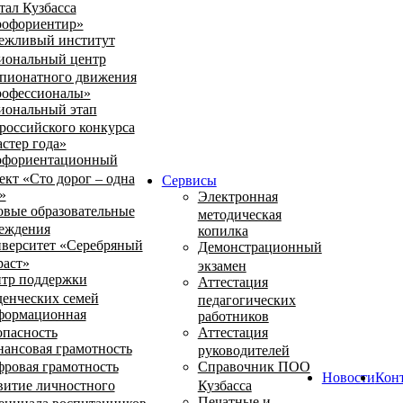
тал Кузбасса
офориентир»
ежливый институт
иональный центр
пионатного движения
офессионалы»
иональный этап
российского конкурса
стер года»
фориентационный
ект «Сто дорог – одна
Сервисы
»
Электронная
овые образовательные
методическая
еждения
копилка
верситет «Серебряный
Демонстрационный
раст»
экзамен
тр поддержки
Аттестация
денческих семей
педагогических
ормационная
работников
опасность
Аттестация
ансовая грамотность
руководителей
ровая грамотность
Справочник ПОО
Новости
Кон
витие личностного
Кузбасса
Печатные и