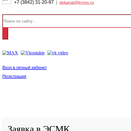
+7 (3842) 31-20-97
|
dekanat@krirpo.ru
Вход в личный кабинет
Регистрация
2001-
2026
© ГБУ ДПО «КРИРПО» им. А.М. Тулеева
Разработано в «Резалт»
Заявка в ЭСМК