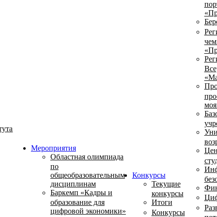
пор
«Пр
Бер
Рег
чем
«Пр
Рег
Все
«Ма
Про
про
моя
Баз
учр
тута
Уни
воз
Мероприятия
Цен
Областная олимпиада
сту
по
Инф
общеобразовательным
Конкурсы
без
дисциплинам
Текущие
Фин
Баркемп «Кадры и
конкурсы
Циф
образование для
Итоги
Раз
цифровой экономики»
Конкурсы