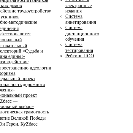
енциала воспитанников
ских домов
электронные
ействие трудоустройству
издания
Система
ускников
бно-методические
анкетирования
Система
единения
фессионалитет
дистанционного
обучения
иональный
Система
азовательный
тестирования
олекторий «Судьба и
Рейтинг ПОО
ина едины!»
тиводействие
пространению идеологии
роризма
еральный проект
зопасность дорожного
жения»
иональный проект
Zбасс —
вильный выбор»
логическая грамотность
летие Великой Победы
и Герои. КуZбасс