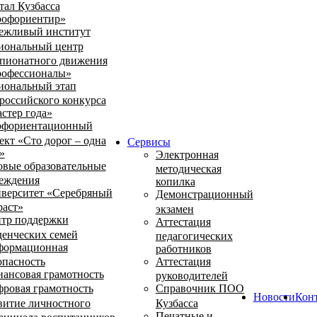
тал Кузбасса
офориентир»
ежливый институт
иональный центр
пионатного движения
офессионалы»
иональный этап
российского конкурса
стер года»
фориентационный
ект «Сто дорог – одна
Сервисы
»
Электронная
овые образовательные
методическая
еждения
копилка
верситет «Серебряный
Демонстрационный
раст»
экзамен
тр поддержки
Аттестация
денческих семей
педагогических
ормационная
работников
опасность
Аттестация
ансовая грамотность
руководителей
ровая грамотность
Справочник ПОО
Новости
Кон
витие личностного
Кузбасса
Печатные и