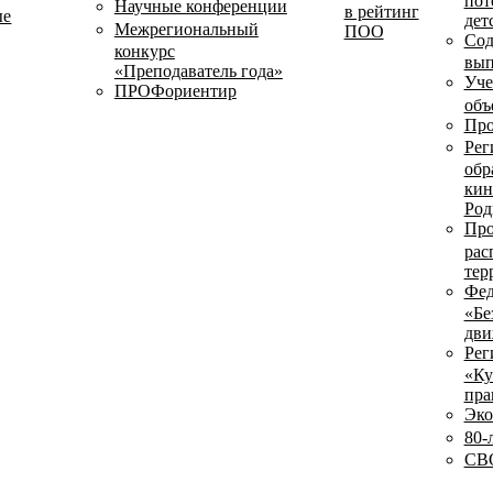
пот
Научные конференции
в рейтинг
ые
дет
Межрегиональный
ПОО
Сод
конкурс
вып
«Преподаватель года»
Уче
ПРОФориентир
объ
Про
Рег
обр
кин
Род
Про
рас
тер
Фед
«Бе
дви
Рег
«Ку
пра
Эко
80-
СВО