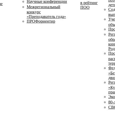
пот
Научные конференции
в рейтинг
ые
дет
Межрегиональный
ПОО
Сод
конкурс
вып
«Преподаватель года»
Уче
ПРОФориентир
объ
Про
Рег
обр
кин
Род
Про
рас
тер
Фед
«Бе
дви
Рег
«Ку
пра
Эко
80-
СВО