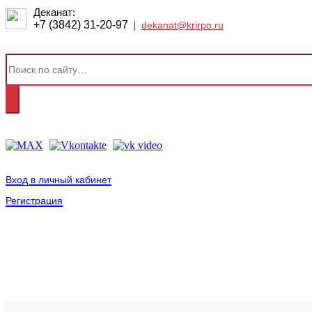
Деканат:
+7 (3842) 31-20-97
|
dekanat@krirpo.ru
Вход в личный кабинет
Регистрация
2001-
2026
© ГБУ ДПО «КРИРПО» им. А.М. Тулеева
Разработано в «Резалт»