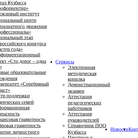
тал Кузбасса
офориентир»
ежливый институт
иональный центр
пионатного движения
офессионалы»
иональный этап
российского конкурса
стер года»
фориентационный
ект «Сто дорог – одна
Сервисы
»
Электронная
овые образовательные
методическая
еждения
копилка
верситет «Серебряный
Демонстрационный
раст»
экзамен
тр поддержки
Аттестация
денческих семей
педагогических
ормационная
работников
опасность
Аттестация
ансовая грамотность
руководителей
ровая грамотность
Справочник ПОО
Новости
Кон
витие личностного
Кузбасса
Печатные и