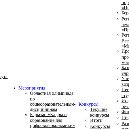
пор
«Пр
Бер
Рег
чем
«Пр
Рег
Все
«Ма
Про
про
моя
Баз
учр
тута
Уни
воз
Мероприятия
Цен
Областная олимпиада
сту
по
Инф
общеобразовательным
Конкурсы
без
дисциплинам
Текущие
Фин
Баркемп «Кадры и
конкурсы
Циф
образование для
Итоги
Раз
цифровой экономики»
Конкурсы