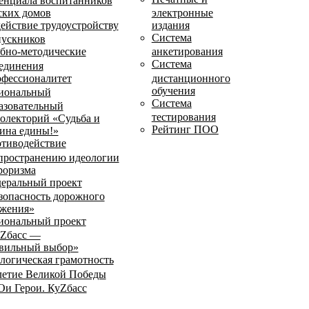
енциала воспитанников
ских домов
электронные
ействие трудоустройству
издания
Система
ускников
бно-методические
анкетирования
Система
единения
фессионалитет
дистанционного
обучения
иональный
Система
азовательный
тестирования
олекторий «Судьба и
Рейтинг ПОО
ина едины!»
тиводействие
пространению идеологии
роризма
еральный проект
зопасность дорожного
жения»
иональный проект
Zбасс —
вильный выбор»
логическая грамотность
летие Великой Победы
и Герои. КуZбасс