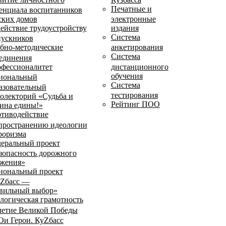
Печатные и
енциала воспитанников
ских домов
электронные
ействие трудоустройству
издания
Система
ускников
бно-методические
анкетирования
Система
единения
фессионалитет
дистанционного
обучения
иональный
Система
азовательный
тестирования
олекторий «Судьба и
Рейтинг ПОО
ина едины!»
тиводействие
пространению идеологии
роризма
еральный проект
зопасность дорожного
жения»
иональный проект
Zбасс —
вильный выбор»
логическая грамотность
летие Великой Победы
и Герои. КуZбасс