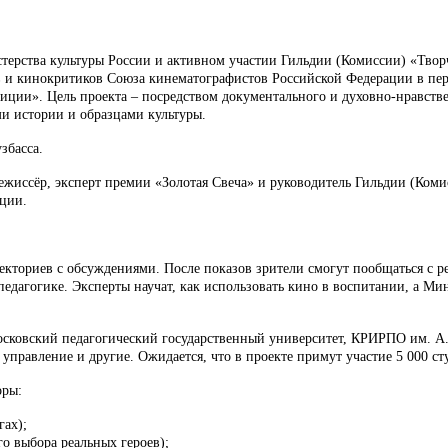
рства культуры России и активном участии Гильдии (Комиссии) «Творч
и кинокритиков Союза кинематографистов Российской Федерации в пери
адиции». Цель проекта – посредством документального и духовно-нравст
и истории и образцами культуры.
збасса.
ежиссёр, эксперт премии «Золотая Свеча» и руководитель Гильдии (Коми
ции.
екториев с обсуждениями. После показов зрители смогут пообщаться с р
едагогике. Эксперты научат, как использовать кино в воспитании, а Мин
ковский педагогический государственный университет, КРИРПО им. А. 
равление и другие. Ожидается, что в проекте примут участие 5 000 сту
оры:
гах);
о выбора реальных героев);