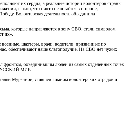
еполняют их сердца, а реальные истории волонтеров страны
жении, важно, что никто не остаётся в стороне,
Победу. Волонтерская деятельность объединила
сьма, которые направляются в зону СВО, стали символом
ют их».
е военные, шахтеры, врачи, водители, призванные по
з нас, обеспечивают наше благополучие. На СВО нет чужих
тал фронтом, объединившим людей из самых отделенных точек
 РУССКИЙ МИР.
атальи Мурзиной, ставшей гимном волонтерских отрядов и