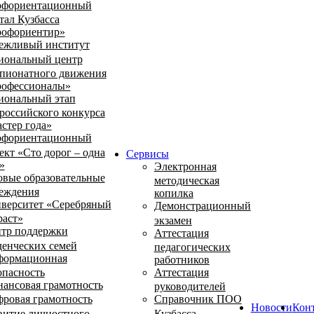
фориентационный
тал Кузбасса
офориентир»
ежливый институт
иональный центр
пионатного движения
офессионалы»
иональный этап
российского конкурса
стер года»
фориентационный
ект «Сто дорог – одна
Сервисы
»
Электронная
овые образовательные
методическая
еждения
копилка
верситет «Серебряный
Демонстрационный
раст»
экзамен
тр поддержки
Аттестация
денческих семей
педагогических
ормационная
работников
опасность
Аттестация
ансовая грамотность
руководителей
ровая грамотность
Справочник ПОО
Новости
Кон
витие личностного
Кузбасса