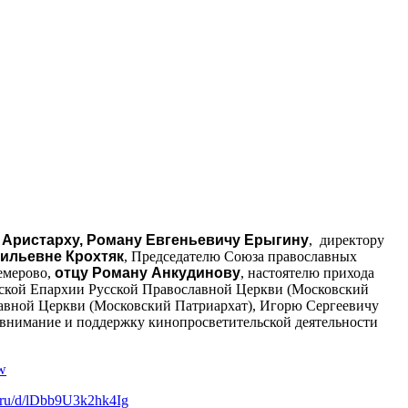
Аристарху, Роману Евгеньевичу Ерыгину
, директору
ильевне Крохтяк
, Председателю Союза православных
емерово,
отцу Роману Анкудинову
, настоятелю прихода
вской Епархии Русской Православной Церкви (Московский
лавной Церкви (Московский Патриархат), Игорю Сергеевичу
 внимание и поддержку кинопросветительской деятельности
8w
x.ru/d/lDbb9U3k2hk4Ig