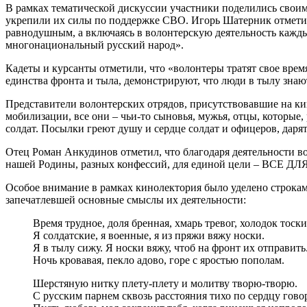
В рамках тематической дискуссии участники поделились своим
укрепили их силы по поддержке СВО. Игорь Шатерник отметил, 
равнодушным, а включаясь в волонтерскую деятельность кажд
многонациональный русский народ».
Кадеты и курсанты отметили, что «волонтеры тратят свое вре
единства фронта и тыла, демонстрируют, что люди в тылу зна
Представители волонтерских отрядов, присутствовавшие на кин
мобилизации, все они – чьи-то сыновья, мужья, отцы, которы
солдат. Посылки греют душу и сердце солдат и офицеров, даря
Отец Роман Анкудинов отметил, что благодаря деятельности в
нашей Родины, разных конфессий, для единой цели – 
Особое внимание в рамках кинолектория было уделено строкам
запечатлевшей основные смыслы их деятельности:
Время трудное, доля бренная, хмарь тревог, холодок тоски
Я солдатские, я военные, я из пряжи вяжу носки.
Я в тылу сижу. Я носки вяжу, чтоб на фронт их отправить
Ночь кровавая, пекло адово, горе с яростью пополам.
Шерстяную нитку плету-плету и молитву творю-творю.
С русским парнем сквозь расстояния тихо по сердцу гово