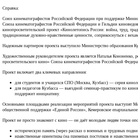
Справка:
Союз кинематографистов Российской Федерации при поддержке Министе
Союза кинематографистов Российской Федерации и Гильдии киноведов 
кинопросветительский проект «Кинолетопись России: война, труд, тр
традиционные духовно-нравственные ценности, соприкоснуться с вехам
Надежным партнером проекта выступило Министерство образования Ку
Художественным руководителем проекта является Наталья Кононенко, р
просветительского кино» Союза кинематографистов Российской Федера
Проект включает два ключевых направления:
для студентов и учащихся СПО (Москва, Кузбасс) — серия кинол
для педагогов Кузбасса — выездной семинар-практикум по киноп
поддержит инициативу.
Основными площадками реализации мероприятий проекта выступят Мос
общественной поддержки «Единой России», Кемеровское епархиальное уп
Проект не просто знакомит с кино — он даёт молодым людям точки оп
историческую память (через рассказ о военных и трудовых подви
нравственные ориентиры (на примерах поступков и нравственног