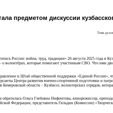
тала предметом дискуссии кузбасско
Тема духов
пись России: война, труд, традиции» 26 августа 2025 года в К
— о волонтёрах, которые помогают участникам СВО. Что ими дв
правление и Штаб общественной поддержки «Единой России», ч
 курсанты Центра развития военно-спортивной подготовки и па
 Кемеровской области – Кузбассе, волонтерских отрядов, вете
обратилась Ольга Глебовна Нифонтова, кинорежиссер, препода
йской Федерации, представитель Гильдии (Комиссии) «Творческ