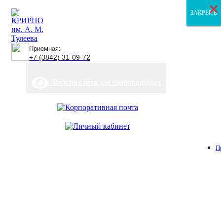
×
×
×
ЗАКРЫТЬ
ЗАКРЫТЬ
ЗАКРЫТЬ
Приемная:
+7 (3842) 31-09-72
Версия сайта для слабовидящих
П