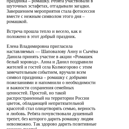
праздника – ромашку. Ребята участвовали в
шуточных эстафетах, отгадывали загадки.
Завершением мероприятия стала фотосессия
вместе с нежным символом этого дня –
ромашкой.
Встреча прошла тепло и весело, как и
положено в этот добрый праздник.
Елена Владимировна пригласила
наставляемых — Шаповалову Анну и Сычёва
Данила принять участие в акции «Ромашек
белый хоровод». Анна и Данил поздравили
жителей и гостей села Колмогорово с этим
замечательным событием, вручали всем
символ праздника – ромашку с добрыми
пожеланиями и напомнили о необходимости
и важности сохранения семейных
ценностей. Простой, но такой
распространенный на территории России
цветок, обладающей непритязательной
красотой стал олицетворять семью, верность
и любовь. Ребята почувствовали душевный
трепет, без которого дарить ромашку людям
невозможно. Так здорово дарить позитивные