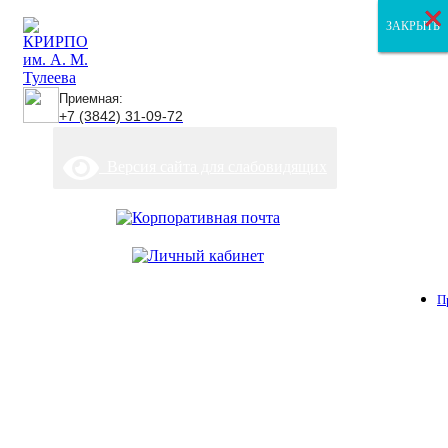
×
×
×
ЗАКРЫТЬ
ЗАКРЫТЬ
ЗАКРЫТЬ
Приемная:
+7 (3842) 31-09-72
Версия сайта для слабовидящих
П