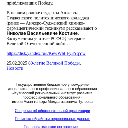
приближавших Победу.
В первом ролике студенты Анжеро-
Судженского политехнического колледжа
(ранее — Анжеро-Судженский химико-
фармацевтический техникум) рассказывают о
Николае Васильевиче Костине
,
Заслуженном учителе РСФСР, ветеране
Великой Отечественной войны.
https://disk.yandex.ru/i/KewWbt-Fy3YqYw
25.02.2025
80-летие Великой Победы
,
Новости
Государственное бюджетное учреждение
дополнительного профессионального образования
«Кузбасский региональный институт развития
профессионального образования»
имени Аман-гельды Молдагазыевича Тулеева
Сведения об образовательной организации
Политика обработки персональных данных
Пользовательское соглашение