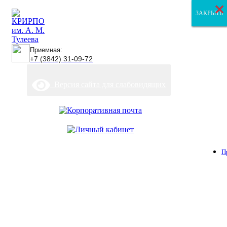
×
×
×
ЗАКРЫТЬ
ЗАКРЫТЬ
ЗАКРЫТЬ
Приемная:
+7 (3842) 31-09-72
Версия сайта для слабовидящих
П