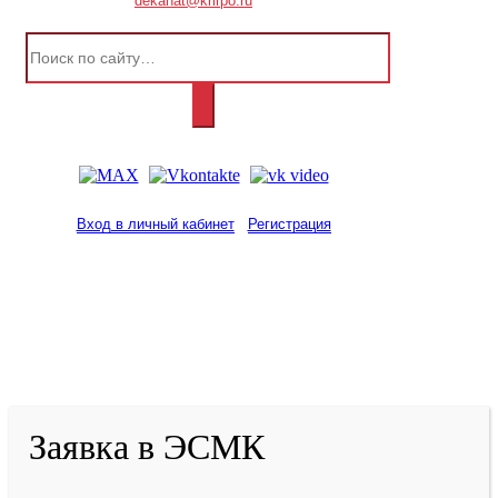
dekanat@krirpo.ru
Вход в личный кабинет
Регистрация
2001-
2026
© ГБУ ДПО «КРИРПО» им. А.М.
Тулеева
Разработано в «Резалт»
Заявка в ЭСМК