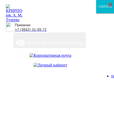
×
×
×
ЗАКРЫТЬ
ЗАКРЫТЬ
ЗАКРЫТЬ
Приемная:
+7 (3842) 31-09-72
Версия сайта для слабовидящих
П