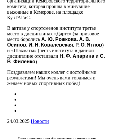
организаций Кемеровского территориального
комитета, которая прошла в минувшие
выходные в Кемерове, на площадке
КузТАГиС.
В активе у спортсменов института третье
место в дисциплинах «Дартс» (за призовое
место боролись
А. Ю. Рожкова. А. В.
Осипов, И. Н. Ковалевская, Р. О. Яглов
)
и «Шахматы» (честь института в данной
дисциплине отстаивали
Н. Ф. Апарина и С.
В. Филенко
).
Поздравляем наших коллег с достойными
результатами! Мы очень вами гордимся и
желаем новых спортивных побед!
24.03.2025
Новости
Государственное бюджетное учреждение