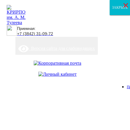
×
×
×
ЗАКРЫТЬ
ЗАКРЫТЬ
ЗАКРЫТЬ
Приемная:
+7 (3842) 31-09-72
Версия сайта для слабовидящих
П