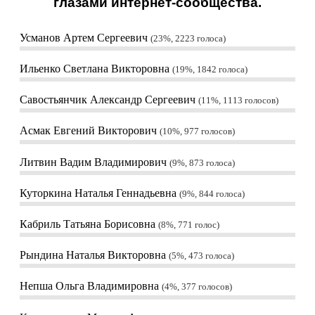
глазами интернет-сообщества.
Усманов Артем Сергеевич
23%, 2223
голоса
Ильенко Светлана Викторовна
19%, 1842
голоса
Савостьянчик Александр Сергеевич
11%, 1113
голосов
Асмак Евгений Викторович
10%, 977
голосов
Литвин Вадим Владимирович
9%, 873
голоса
Куторкина Наталья Геннадьевна
9%, 844
голоса
Кабриль Татьяна Борисовна
8%, 771
голос
Рындина Наталья Викторовна
5%, 473
голоса
Непша Ольга Владимировна
4%, 377
голосов