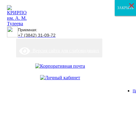
×
×
×
ЗАКРЫТЬ
ЗАКРЫТЬ
ЗАКРЫТЬ
Приемная:
+7 (3842) 31-09-72
Версия сайта для слабовидящих
П