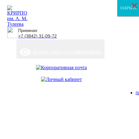
×
×
×
ЗАКРЫТЬ
ЗАКРЫТЬ
ЗАКРЫТЬ
Приемная:
+7 (3842) 31-09-72
Версия сайта для слабовидящих
П