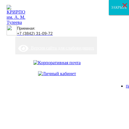
×
×
×
ЗАКРЫТЬ
ЗАКРЫТЬ
ЗАКРЫТЬ
Приемная:
+7 (3842) 31-09-72
Версия сайта для слабовидящих
П