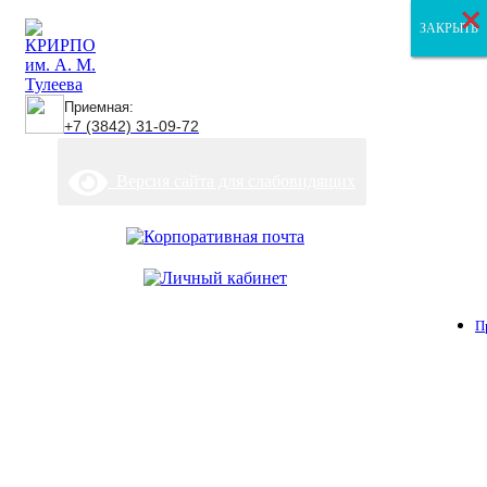
×
×
×
ЗАКРЫТЬ
ЗАКРЫТЬ
ЗАКРЫТЬ
Приемная:
+7 (3842) 31-09-72
Версия сайта для слабовидящих
П