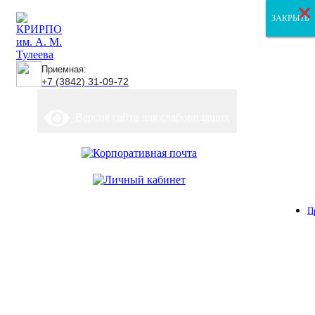
×
×
×
ЗАКРЫТЬ
ЗАКРЫТЬ
ЗАКРЫТЬ
Приемная:
+7 (3842) 31-09-72
Версия сайта для слабовидящих
П