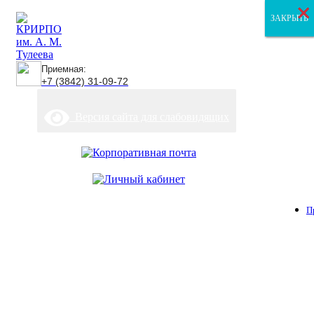
×
×
×
ЗАКРЫТЬ
ЗАКРЫТЬ
ЗАКРЫТЬ
Приемная:
+7 (3842) 31-09-72
Версия сайта для слабовидящих
П