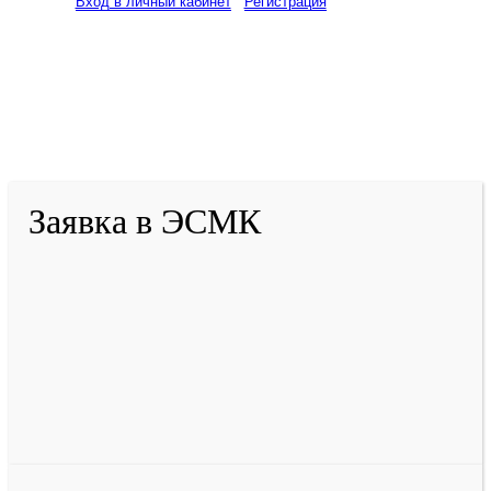
Вход в личный кабинет
Регистрация
2001-
2026
© ГБУ ДПО «КРИРПО» им. А.М.
Тулеева
Разработано в «Резалт»
Заявка в ЭСМК