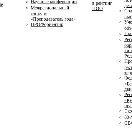
пот
Научные конференции
в рейтинг
ые
дет
Межрегиональный
ПОО
Сод
конкурс
вып
«Преподаватель года»
Уче
ПРОФориентир
объ
Про
Рег
обр
кин
Род
Про
рас
тер
Фед
«Бе
дви
Рег
«Ку
пра
Эко
80-
СВО