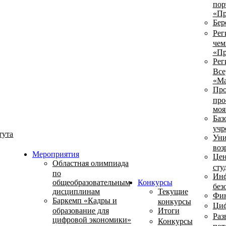
пор
«Пр
Бер
Рег
чем
«Пр
Рег
Все
«Ма
Про
про
моя
Баз
учр
тута
Уни
воз
Мероприятия
Цен
Областная олимпиада
сту
по
Инф
общеобразовательным
Конкурсы
без
дисциплинам
Текущие
Фин
Баркемп «Кадры и
конкурсы
Циф
образование для
Итоги
Раз
цифровой экономики»
Конкурсы