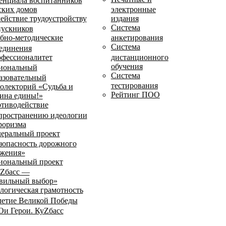
енциала воспитанников
ских домов
электронные
ействие трудоустройству
издания
Система
ускников
бно-методические
анкетирования
Система
единения
фессионалитет
дистанционного
обучения
иональный
Система
азовательный
тестирования
олекторий «Судьба и
Рейтинг ПОО
ина едины!»
тиводействие
пространению идеологии
роризма
еральный проект
зопасность дорожного
жения»
иональный проект
Zбасс —
вильный выбор»
логическая грамотность
летие Великой Победы
и Герои. КуZбасс