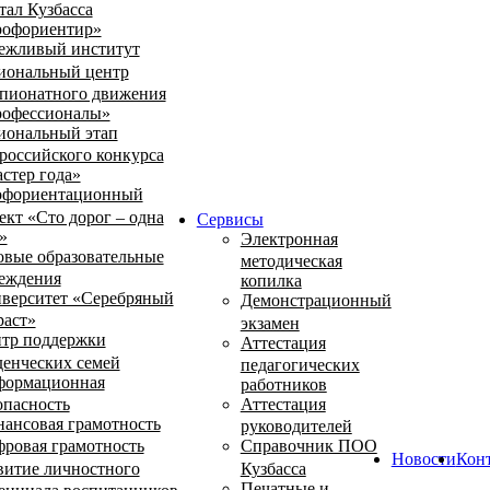
тал Кузбасса
офориентир»
ежливый институт
иональный центр
пионатного движения
офессионалы»
иональный этап
российского конкурса
стер года»
фориентационный
ект «Сто дорог – одна
Сервисы
»
Электронная
овые образовательные
методическая
еждения
копилка
верситет «Серебряный
Демонстрационный
раст»
экзамен
тр поддержки
Аттестация
денческих семей
педагогических
ормационная
работников
опасность
Аттестация
ансовая грамотность
руководителей
ровая грамотность
Справочник ПОО
Новости
Кон
витие личностного
Кузбасса
Печатные и