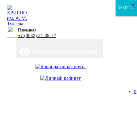
×
×
×
ЗАКРЫТЬ
ЗАКРЫТЬ
ЗАКРЫТЬ
Приемная:
+7 (3842) 31-09-72
Версия сайта для слабовидящих
П