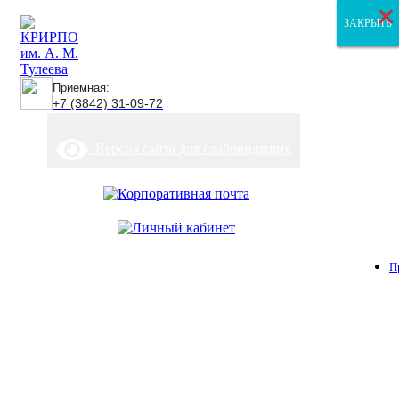
×
×
×
ЗАКРЫТЬ
ЗАКРЫТЬ
ЗАКРЫТЬ
Приемная:
+7 (3842) 31-09-72
Версия сайта для слабовидящих
П