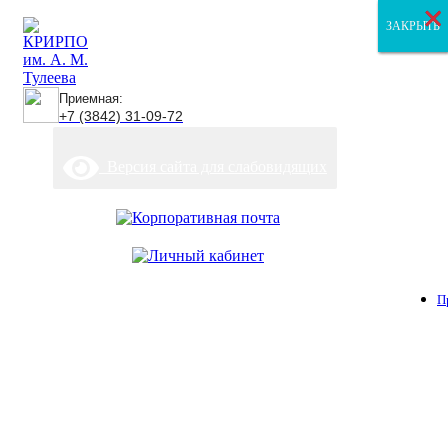
×
×
×
ЗАКРЫТЬ
ЗАКРЫТЬ
ЗАКРЫТЬ
Приемная:
+7 (3842) 31-09-72
Версия сайта для слабовидящих
П